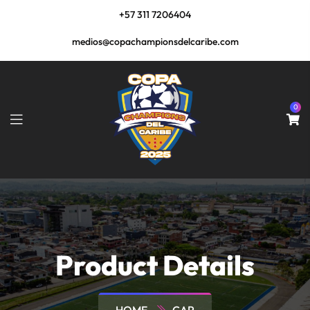
+57 311 7206404
medios@copachampionsdelcaribe.com
0
Product Details