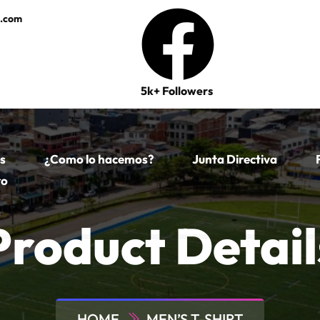
e.com
5k+ Followers
s
¿Como lo hacemos?
Junta Directiva
ro
Product Detail
HOME
MEN’S T-SHIRT