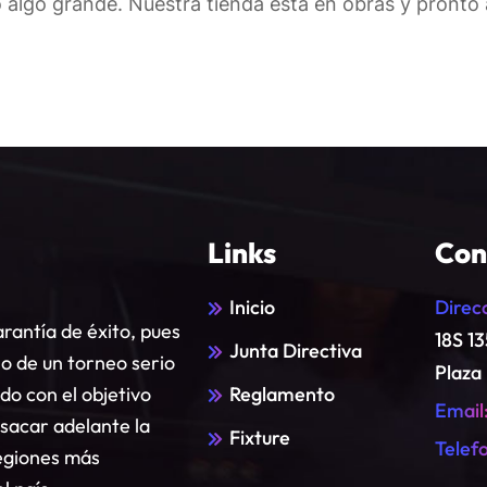
 algo grande. Nuestra tienda está en obras y pronto a
Links
Con
Inicio
Direc
rantía de éxito, pues
18S 1
Junta Directiva
lo de un torneo serio
Plaza
o con el objetivo
Reglamento
Email
 sacar adelante la
Fixture
Telef
regiones más