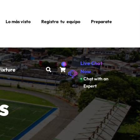
Lo más visto
Registra tu equipo
Preparate
Live Chat
0
Fixture
Now
Chat with an
Expert
s