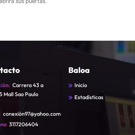
brirá sus puertas.
tacto
Baloa
ción:
Carrera 43 a
Inicio
35 Mall Sao Paulo
Estadísticas
:
conexión97@yahoo.com
ono
3117206404