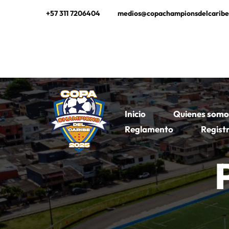
+57 311 7206404
medios@copachampionsdelcarib
Inicio
Quienes somo
Reglamento
Regist