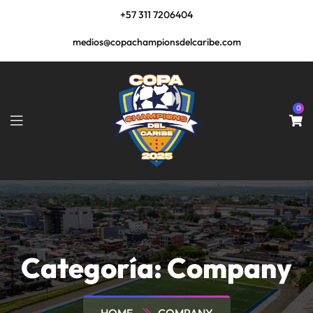
+57 311 7206404
medios@copachampionsdelcaribe.com
0
Categoría:
Company