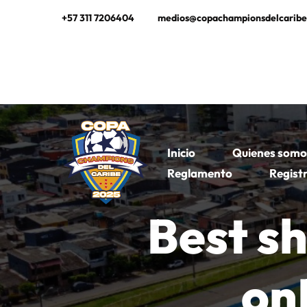
+57 311 7206404
medios@copachampionsdelcarib
Inicio
Quienes somo
Reglamento
Regist
Best sh
on