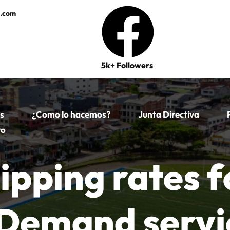
e.com
5k+ Followers
s
¿Como lo hacemos?
Junta Directiva
ro
ipping rates f
Demand servi