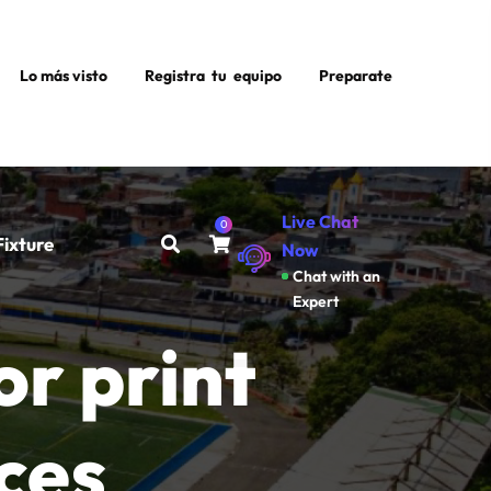
Lo más visto
Registra tu equipo
Preparate
Live Chat
0
Fixture
Now
Chat with an
Expert
or print
ces