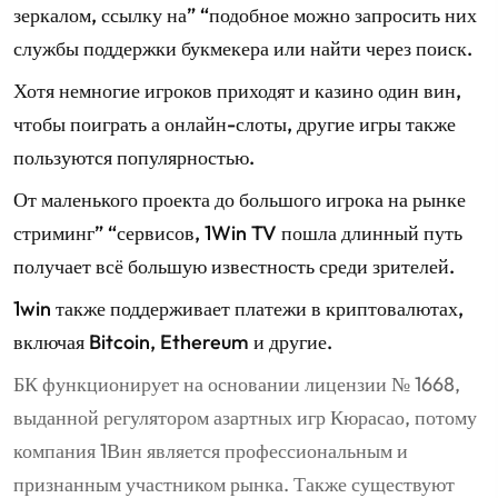
зеркалом, ссылку на” “подобное можно запросить них
службы поддержки букмекера или найти через поиск.
Хотя немногие игроков приходят и казино один вин,
чтобы поиграть а онлайн-слоты, другие игры также
пользуются популярностью.
О͏т маленького͏ проекта до большого игрока на рынке
стриминг” “сервисов, 1Win TV пошла длинный путь
получает всё большую известность ср͏еди ͏зрителей.
1win также поддерживает платежи в криптовалютах,
включая Bitcoin, Ethereum и другие.
БК функционирует на основании лицензии № 1668,
выданной регулятором азартных игр Кюрасао, потому
компания 1Вин является профессиональным и
признанным участником рынка. Также существуют