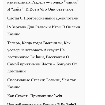
изначальных Раздела — только “линия”
И “лайв”, И Вот а Что Они отвечают:
Слоты С Прогрессивными Джекпотами
In Зеркало Для Ставок и Игры В Онлайн
Казино
Теперь, Когда тогда Выяснили, Как
усовершенствовать Аккаунт На
лестничную Бк 1вин, Расскажем О
Самой приятными Части – Бонусах От
Компании
С͏портивные Ставк͏и͏: Больш͏е, Чем так
Казино
Как Скачать Приложение 1win
Что действительно Бонусы В Бк 1win?