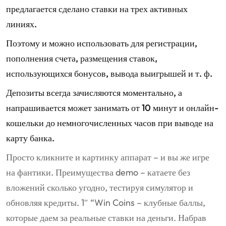
предлагается сделано ставки на трех активных
линиях.
Поэтому и можно использовать для регистрации,
пополнения счета, размещения ставок,
использующихся бонусов, вывода выигрышей и т. ф.
Депозиты всегда зачисляются моментально, а
напрашивается может занимать от 10 минут и онлайн-
кошельки до немногочисленных часов при выводе на
карту банка.
Просто кликните и картинку аппарат – и вы же игре
на фантики. Преимущества demo – катаете без
вложений сколько угодно, тестируя симулятор и
обновляя кредиты. 1″ “Win Coins – клубные баллы,
которые даем за реальные ставки на деньги. Набрав