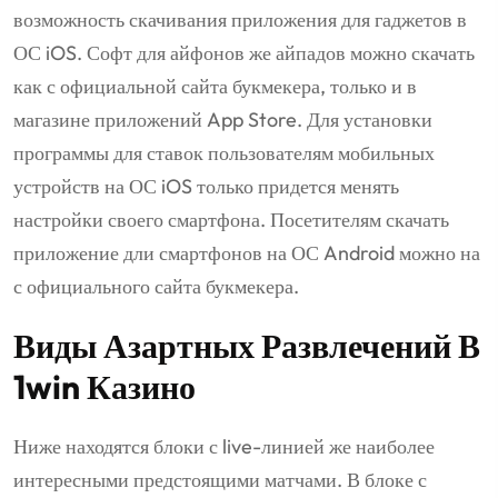
возможность скачивания приложения для гаджетов в
ОС iOS. Софт для айфонов же айпадов можно скачать
как с официальной сайта букмекера, только и в
магазине приложений App Store. Для установки
программы для ставок пользователям мобильных
устройств на ОС iOS только придется менять
настройки своего смартфона. Посетителям скачать
приложение дли смартфонов на ОС Android можно на
с официального сайта букмекера.
Виды Азартных Развлечений В
1win Казино
Ниже находятся блоки с live-линией же наиболее
интересными предстоящими матчами. В блоке с