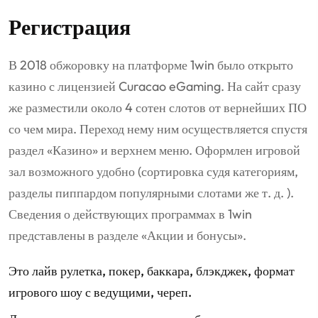
Регистрация
В 2018 обжоровку на платформе 1win было открыто
казино с лицензией Curacao eGaming. На сайт сразу
же разместили около 4 сотен слотов от вернейших ПО
со чем мира. Переход нему ним осуществляется спустя
раздел «Казино» и верхнем меню. Оформлен игровой
зал возможного удобно (сортировка судя категориям,
разделы пиппардом популярными слотами же т. д. ).
Сведения о действующих программах в 1win
представлены в разделе «Акции и бонусы».
Это лайв рулетка, покер, баккара, блэкджек, формат
игрового шоу с ведущими, череп.