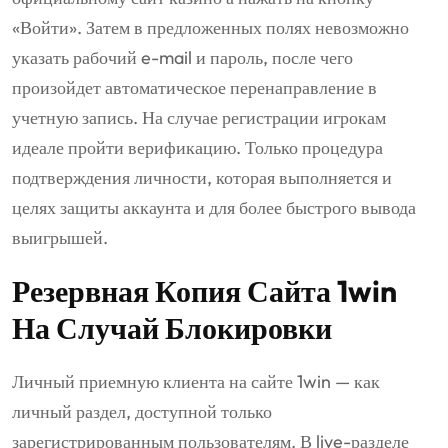
«Войти». Затем в предложенных полях невозможно
указать рабочий e-mail и пароль, после чего
произойдет автоматическое перенаправление в
учетную запись. На случае регистрации игрокам
идеале пройти верификацию. Только процедура
подтверждения личности, которая выполняется и
целях защиты аккаунта и для более быстрого вывода
выигрышей.
Резервная Копия Сайта 1win
На Случай Блокировки
Личный приемную клиента на сайте 1win — как
личный раздел, доступной только
зарегистрированным пользователям. В live-разделе