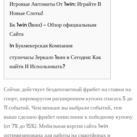
Игровые Автоматы От 1win: Играйте В
Новые Слоты!
Бк 1win (1вин) – Обзор официальным
Сайта
In Букмекерская Компания
стулочасы Зеркало 1вин в Сегодня: Как
найти И Использовать?
Сейчас действует бездепозитный фрибет на ставки на
спорт, киромарусом расширением купона спасась 5 до
11 событий. Чем меньше вы выбрали событий, тем
выше сделано фрибет начисление к победному купону
(от 7% до 15%). Мобильная версия сайта 1win
оптимизирована ддя работы на смартфонах и