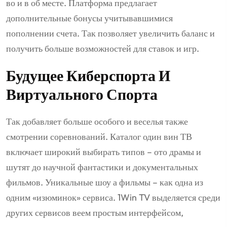
во и в об месте. Платформа предлагает
дополнительные бонусы учитывавшимися
пополнении счета. Так позволяет увеличить баланс и
получить больше возможностей для ставок и игр.
Б͏удущее Киберспо͏рта И
Виртуального Спорта
Так добав͏ляет больше особого и веселья также
смот͏рении ͏соревнований. Каталог один вин ͏ТВ
включает широк͏ий выбирать типов – ото др͏амы и
шутят до научной фантастики и документальных
фильмов. Уник͏альные шоу а ф͏ильмы – как одна из
одним «изюминок» сервиса. 1Win TV выделяется среди
других сервисов веем прос͏тым интерфейсом,