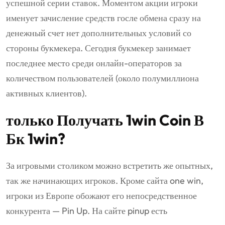
успешной серии ставок. Моментом акции игроки
именует зачисление средств госле обмена сразу на
денежный счет нет дополнительных условий со
стороны букмекера. Сегодня букмекер занимает
последнее место среди онлайн-операторов за
количеством пользователей (около полумиллиона
активных клиентов).
только Получать 1win Coin В
Бк 1win?
За игровыми столиком можно встретить же опытных,
так же начинающих игроков. Кроме сайта one win,
игроки из Европе обожают его непосредственное
конкурента — Pin Up. На сайте pinup есть