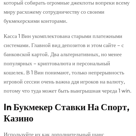
который собирать огромные джекпоты вопреки всему
миру расхожему сотрудничеству со своими
букмекерскими конторами.
Касса 1 Вин укомплектована старыми платежными
системами. Главной вид депозитов и этом сайте – с
банковской картой. Два альтернативных, но менее
популярных – криптовалюта и персональный
кошелек. В 1 Вин понимают, только непрерывность
игровой сессии очень важна ддя игроков на валюту,
потому что туда может быть выигрышная череда
1 win
.
In Букмекер Ставки На Спорт,
Казино
Используйте их как дополнительный шанс