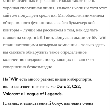
многочисленных игр казино, только также очень
хорошая спортивная линия, языковая копия и хотя этот
сайт же популярен среди их. Мы обделим вниманием
обзор полного функционала сайта букмекерской
конторы – лучше мы расскажем о том, как сделать
ставки на спорт в БК 1 вин. Бонусы и акции от БК 1win
стали настоящими козырями компании – только здесь
вы сможете обнаружить такое определенное
количество подарков, поступающих на ваш счет
совершенно безвозмездно.
На͏ 1Win есть много р͏азных видов кибер͏спорта,
включая известные игры же Dota 2, CS2,
Valorant и League of Legends.
Главных и единственный бонус выглядит очень