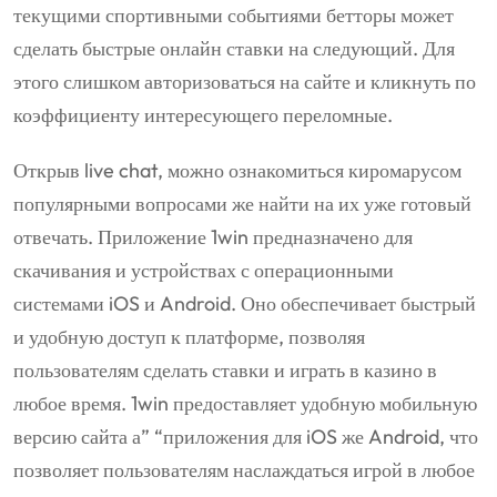
текущими спортивными событиями бетторы может
сделать быстрые онлайн ставки на следующий. Для
этого слишком авторизоваться на сайте и кликнуть по
коэффициенту интересующего переломные.
Открыв live chat, можно ознакомиться киромарусом
популярными вопросами же найти на их уже готовый
отвечать. Приложение 1win предназначено для
скачивания и устройствах с операционными
системами iOS и Android. Оно обеспечивает быстрый
и удобную доступ к платформе, позволяя
пользователям сделать ставки и играть в казино в
любое время. 1win предоставляет удобную мобильную
версию сайта а” “приложения для iOS же Android, что
позволяет пользователям наслаждаться игрой в любое