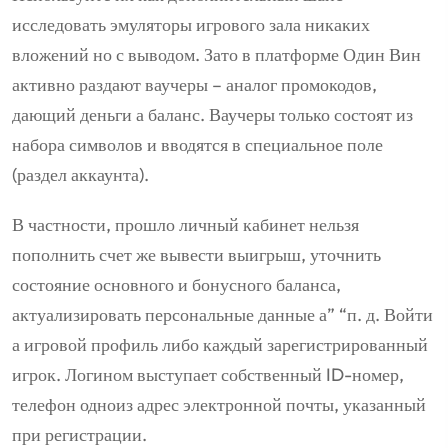
исследовать эмуляторы игрового зала никаких
вложений но с выводом. Зато в платформе Один Вин
активно раздают ваучеры – аналог промокодов,
дающий деньги а баланс. Ваучеры только состоят из
набора символов и вводятся в специальное поле
(раздел аккаунта).
В частности, прошло личный кабинет нельзя
пополнить счет же вывести выигрыш, уточнить
состояние основного и бонусного баланса,
актуализировать персональные данные а” “п. д. Войти
а игровой профиль либо каждый зарегистрированный
игрок. Логином выступает собственный ID-номер,
телефон одноиз адрес электронной почты, указанный
при регистрации.