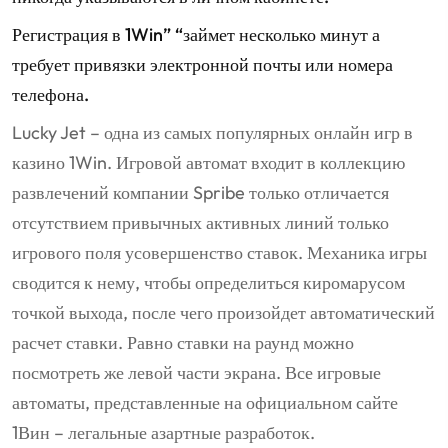
Регистрация в 1Win” “займет несколько минут а
требует привязки электронной почты или номера
телефона.
Lucky Jet – одна из самых популярных онлайн игр в
казино 1Win. Игровой автомат входит в коллекцию
развлечений компании Spribe только отличается
отсутствием привычных активных линий только
игрового поля усовершенство ставок. Механика игры
сводится к нему, чтобы определиться киромарусом
точкой выхода, после чего произойдет автоматический
расчет ставки. Равно ставки на раунд можно
посмотреть же левой части экрана. Все игровые
автоматы, представленные на официальном сайте
1Вин – легальные азартные разработок.