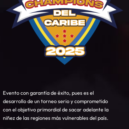
Evento con garantía de éxito, pues es el
desarrollo de un torneo serio y comprometido
con el objetivo primordial de sacar adelante la
niñez de las regiones más vulnerables del país.