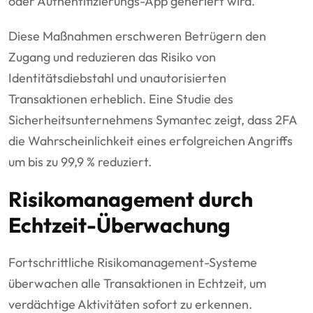
oder Authentifizierungs-App generiert wird.
Diese Maßnahmen erschweren Betrügern den
Zugang und reduzieren das Risiko von
Identitätsdiebstahl und unautorisierten
Transaktionen erheblich. Eine Studie des
Sicherheitsunternehmens Symantec zeigt, dass 2FA
die Wahrscheinlichkeit eines erfolgreichen Angriffs
um bis zu 99,9 % reduziert.
Risikomanagement durch
Echtzeit-Überwachung
Fortschrittliche Risikomanagement-Systeme
überwachen alle Transaktionen in Echtzeit, um
verdächtige Aktivitäten sofort zu erkennen.