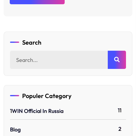
Search
Populer Category
11
1WIN Official In Russia
2
Blog