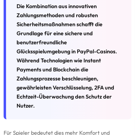
Die Kombination aus innovativen
Zahlungsmethoden und robusten
Sicherheitsmaßnahmen schafft die
Grundlage für eine sichere und
benutzerfreundliche
Glücksspielumgebung in PayPal-Casinos.
Während Technologien wie Instant
Payments und Blockchain die
Zahlungsprozesse beschleunigen,
gewährleisten Verschlüsselung, 2FA und
Echtzeit-Überwachung den Schutz der
Nutzer.
Für Spieler bedeutet dies mehr Komfort und