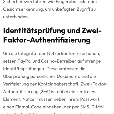
Sicherheitsverfahren wie Fingerabdruck- oder
Gesichtserkennung, um unbefugten Zugriff zu
unterbinden.
Identitätsprüfung und Zwei-
Faktor-Authentifizierung
Um die Integrität der Nutzerkonten zu erhöhen,
setzen PayPal und Casino-Betreiber auf strenge
Identitätsprüfungen. Diese umfassen die
Überprüfung persönlicher Dokumente und die
Verifizierung der Kontoinhaberschaft. Zwei-Faktor-
Authentifizierung (2FA) ist dabei ein zentrales
Element: Nutzer müssen neben ihrem Passwort
einen Einmal-Code eingeben, der per SMS, E-Mail