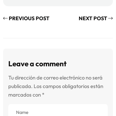
PREVIOUS POST
NEXT POST
Leave a comment
Tu dirección de correo electrónico no será
publicada.
Los campos obligatorios están
marcados con
*