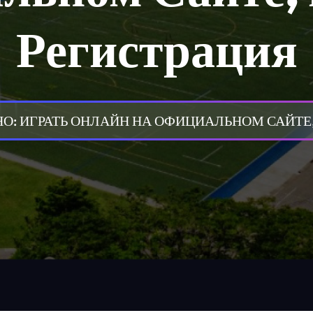
Регистрация
НО: ИГРАТЬ ОНЛАЙН НА ОФИЦИАЛЬНОМ САЙТЕ