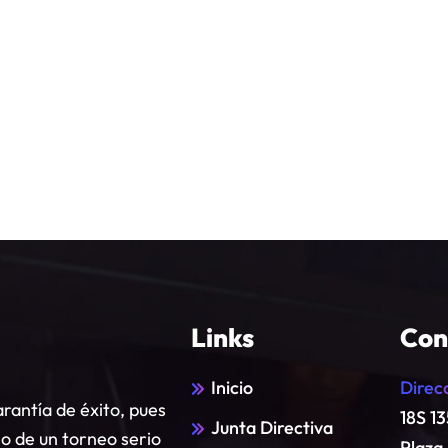
Links
Con
Inicio
Direc
rantía de éxito, pues
18S 1
Junta Directiva
lo de un torneo serio
Plaza