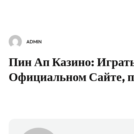
ADMIN
Пин Ап Казино: Играт
Официальном Сайте, п