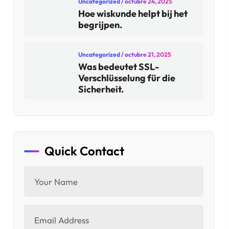
Uncategorized
/ octubre 24, 2025
Hoe wiskunde helpt bij het
begrijpen.
Uncategorized
/ octubre 21, 2025
Was bedeutet SSL-
Verschlüsselung für die
Sicherheit.
Quick Contact