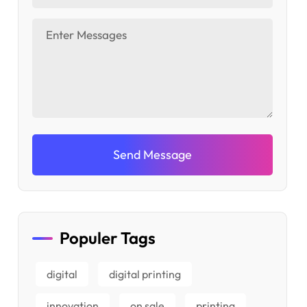
Send Message
Populer Tags
digital
digital printing
innovation
on sale
printing