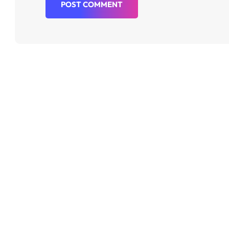
POST COMMENT