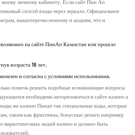
к моему личному кабинету. Если сайт Пин Ап
упиковый способ входа через зеркало. Официальное
е играм, вышеперечисленному и акциям, что и
евозможно на сайте ПинАп Казахстан или прошло
нув возраста 18 лет.
акомлен и согласна с условиями использования.
 только помочь решить подобные возникающие вопросы
дующихся необходимо авторизоваться в сайте казино а
окоды же казино Пинап так специальные коды, которые
ам, таким как фриспины, бонусные деньги например
ью маркетинговых акций казино и должно быть
льзователей.