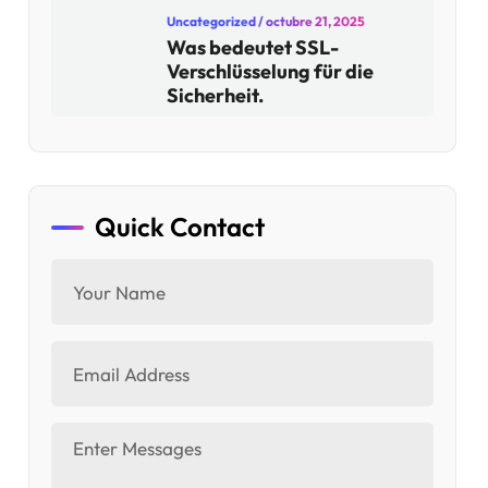
Uncategorized
/ octubre 21, 2025
Was bedeutet SSL-
Verschlüsselung für die
Sicherheit.
Quick Contact