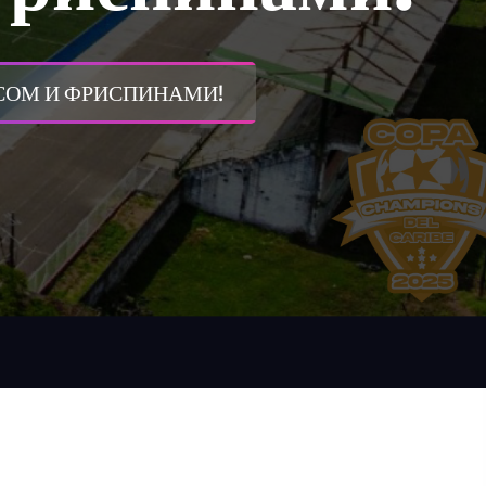
УСОМ И ФРИСПИНАМИ!