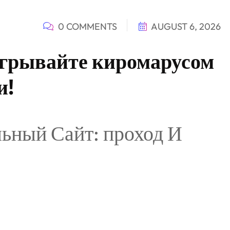
0 COMMENTS
AUGUST 6, 2026
игрывайте киромарусом
и!
ьный Сайт: проход И