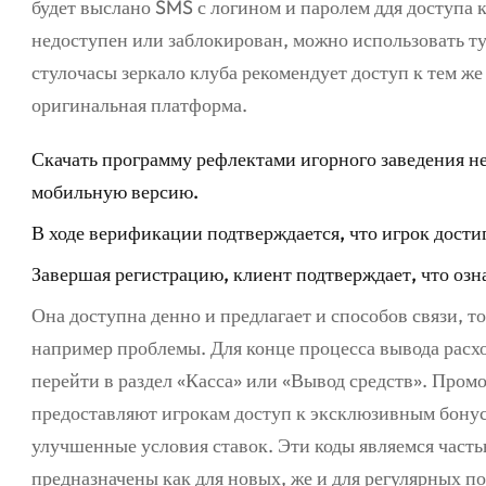
будет выслано SMS с логином и паролем ддя доступа 
недоступен или заблокирован, можно использовать т
стулочасы зеркало клуба рекомендует доступ к тем ж
оригинальная платформа.
Скачать программу рефлектами игорного заведения н
мобильную версию.
В ходе верификации подтверждается, что игрок достиг
Завершая регистрацию, клиент подтверждает, что озн
Она доступна денно и предлагает и способов связи,
например проблемы. Для конце процесса вывода расхо
перейти в раздел «Касса» или «Вывод средств». Пром
предоставляют игрокам доступ к эксклюзивным бонус
улучшенные условия ставок. Эти коды являемся част
предназначены как для новых, же и для регулярных по