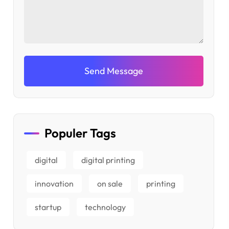
Send Message
Populer Tags
digital
digital printing
innovation
on sale
printing
startup
technology