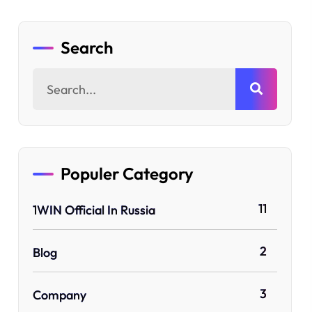
Search
Populer Category
11
1WIN Official In Russia
2
Blog
3
Company