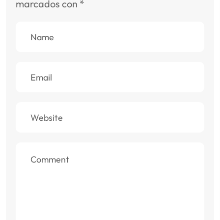
marcados con
*