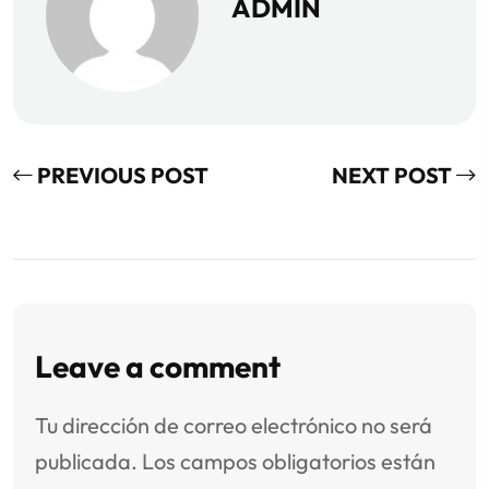
ADMIN
PREVIOUS POST
NEXT POST
Leave a comment
Tu dirección de correo electrónico no será
publicada.
Los campos obligatorios están