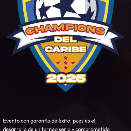
Evento con garantía de éxito, pues es el
desarrollo de un torneo serio y comprometido