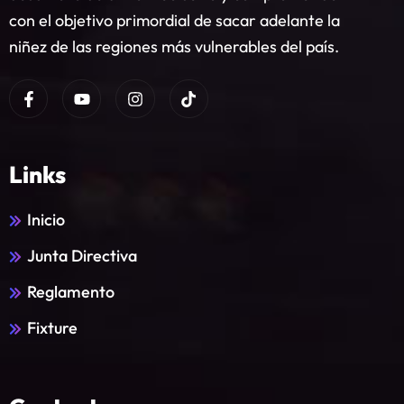
con el objetivo primordial de sacar adelante la
niñez de las regiones más vulnerables del país.
Links
Inicio
Junta Directiva
Reglamento
Fixture