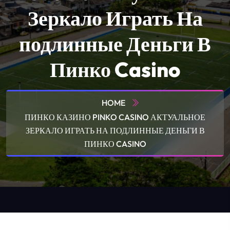
Зеркало Играть На
подлинные Деньги В
Пинко Casino
HOME
ПИНКО КАЗИНО PINKO CASINO АКТУАЛЬНОЕ
ЗЕРКАЛО ИГРАТЬ НА ПОДЛИННЫЕ ДЕНЬГИ В
ПИНКО CASINO