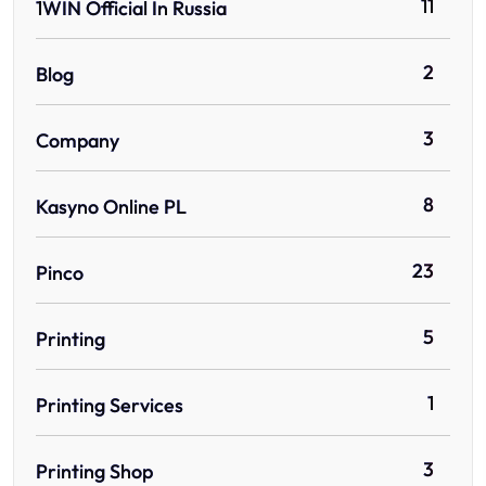
11
1WIN Official In Russia
2
Blog
3
Company
8
Kasyno Online PL
23
Pinco
5
Printing
1
Printing Services
3
Printing Shop