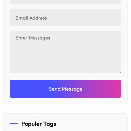
Send Message
Populer Tags