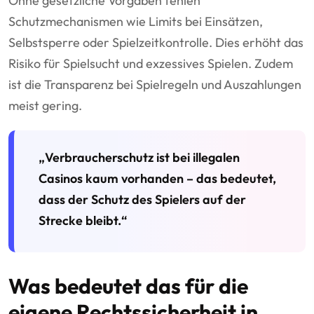
Ohne gesetzliche Vorgaben fehlen
Schutzmechanismen wie Limits bei Einsätzen,
Selbstsperre oder Spielzeitkontrolle. Dies erhöht das
Risiko für Spielsucht und exzessives Spielen. Zudem
ist die Transparenz bei Spielregeln und Auszahlungen
meist gering.
„Verbraucherschutz ist bei illegalen
Casinos kaum vorhanden – das bedeutet,
dass der Schutz des Spielers auf der
Strecke bleibt.“
Was bedeutet das für die
eigene Rechtssicherheit in