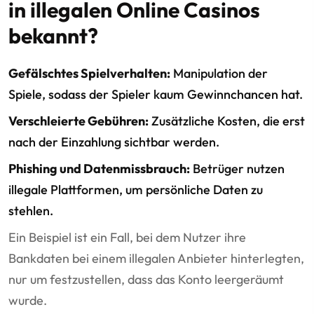
in illegalen Online Casinos
bekannt?
Gefälschtes Spielverhalten:
Manipulation der
Spiele, sodass der Spieler kaum Gewinnchancen hat.
Verschleierte Gebühren:
Zusätzliche Kosten, die erst
nach der Einzahlung sichtbar werden.
Phishing und Datenmissbrauch:
Betrüger nutzen
illegale Plattformen, um persönliche Daten zu
stehlen.
Ein Beispiel ist ein Fall, bei dem Nutzer ihre
Bankdaten bei einem illegalen Anbieter hinterlegten,
nur um festzustellen, dass das Konto leergeräumt
wurde.