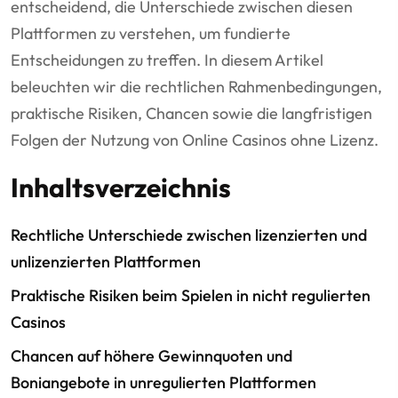
entscheidend, die Unterschiede zwischen diesen
Plattformen zu verstehen, um fundierte
Entscheidungen zu treffen. In diesem Artikel
beleuchten wir die rechtlichen Rahmenbedingungen,
praktische Risiken, Chancen sowie die langfristigen
Folgen der Nutzung von Online Casinos ohne Lizenz.
Inhaltsverzeichnis
Rechtliche Unterschiede zwischen lizenzierten und
unlizenzierten Plattformen
Praktische Risiken beim Spielen in nicht regulierten
Casinos
Chancen auf höhere Gewinnquoten und
Boniangebote in unregulierten Plattformen