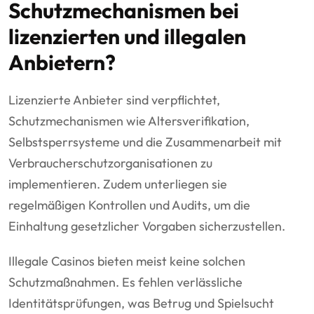
Schutzmechanismen bei
lizenzierten und illegalen
Anbietern?
Lizenzierte Anbieter sind verpflichtet,
Schutzmechanismen wie Altersverifikation,
Selbstsperrsysteme und die Zusammenarbeit mit
Verbraucherschutzorganisationen zu
implementieren. Zudem unterliegen sie
regelmäßigen Kontrollen und Audits, um die
Einhaltung gesetzlicher Vorgaben sicherzustellen.
Illegale Casinos bieten meist keine solchen
Schutzmaßnahmen. Es fehlen verlässliche
Identitätsprüfungen, was Betrug und Spielsucht