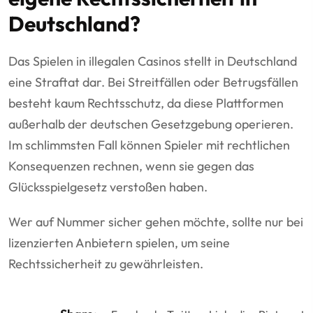
Deutschland?
Das Spielen in illegalen Casinos stellt in Deutschland
eine Straftat dar. Bei Streitfällen oder Betrugsfällen
besteht kaum Rechtsschutz, da diese Plattformen
außerhalb der deutschen Gesetzgebung operieren.
Im schlimmsten Fall können Spieler mit rechtlichen
Konsequenzen rechnen, wenn sie gegen das
Glücksspielgesetz verstoßen haben.
Wer auf Nummer sicher gehen möchte, sollte nur bei
lizenzierten Anbietern spielen, um seine
Rechtssicherheit zu gewährleisten.