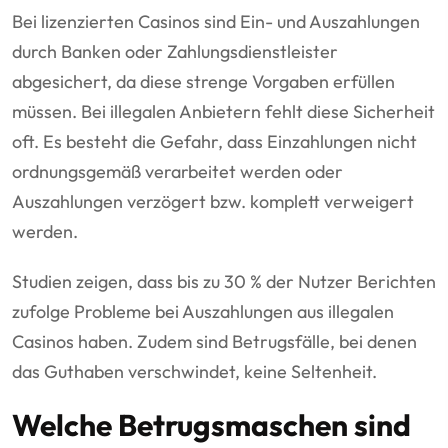
Bei lizenzierten Casinos sind Ein- und Auszahlungen
durch Banken oder Zahlungsdienstleister
abgesichert, da diese strenge Vorgaben erfüllen
müssen. Bei illegalen Anbietern fehlt diese Sicherheit
oft. Es besteht die Gefahr, dass Einzahlungen nicht
ordnungsgemäß verarbeitet werden oder
Auszahlungen verzögert bzw. komplett verweigert
werden.
Studien zeigen, dass bis zu 30 % der Nutzer Berichten
zufolge Probleme bei Auszahlungen aus illegalen
Casinos haben. Zudem sind Betrugsfälle, bei denen
das Guthaben verschwindet, keine Seltenheit.
Welche Betrugsmaschen sind