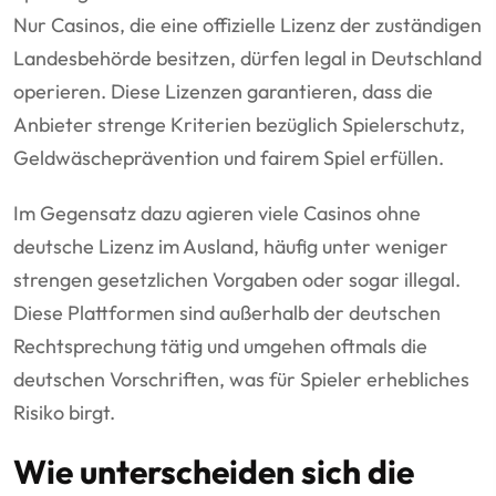
Nur Casinos, die eine offizielle Lizenz der zuständigen
Landesbehörde besitzen, dürfen legal in Deutschland
operieren. Diese Lizenzen garantieren, dass die
Anbieter strenge Kriterien bezüglich Spielerschutz,
Geldwäscheprävention und fairem Spiel erfüllen.
Im Gegensatz dazu agieren viele Casinos ohne
deutsche Lizenz im Ausland, häufig unter weniger
strengen gesetzlichen Vorgaben oder sogar illegal.
Diese Plattformen sind außerhalb der deutschen
Rechtsprechung tätig und umgehen oftmals die
deutschen Vorschriften, was für Spieler erhebliches
Risiko birgt.
Wie unterscheiden sich die