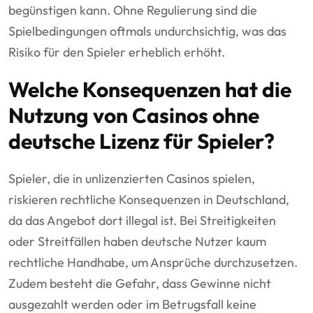
begünstigen kann. Ohne Regulierung sind die
Spielbedingungen oftmals undurchsichtig, was das
Risiko für den Spieler erheblich erhöht.
Welche Konsequenzen hat die
Nutzung von Casinos ohne
deutsche Lizenz für Spieler?
Spieler, die in unlizenzierten Casinos spielen,
riskieren rechtliche Konsequenzen in Deutschland,
da das Angebot dort illegal ist. Bei Streitigkeiten
oder Streitfällen haben deutsche Nutzer kaum
rechtliche Handhabe, um Ansprüche durchzusetzen.
Zudem besteht die Gefahr, dass Gewinne nicht
ausgezahlt werden oder im Betrugsfall keine