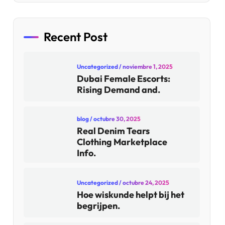
Recent Post
Uncategorized
/ noviembre 1, 2025
Dubai Female Escorts:
Rising Demand and.
blog
/ octubre 30, 2025
Real Denim Tears
Clothing Marketplace
Info.
Uncategorized
/ octubre 24, 2025
Hoe wiskunde helpt bij het
begrijpen.