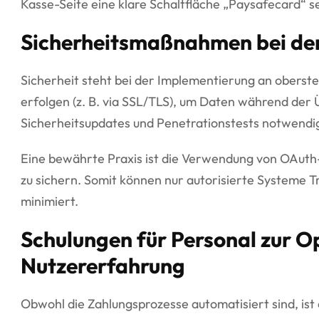
Kasse-Seite eine klare Schaltfläche „Paysafecard“ se
Sicherheitsmaßnahmen bei de
Sicherheit steht bei der Implementierung an oberster 
erfolgen (z. B. via SSL/TLS), um Daten während der
Sicherheitsupdates und Penetrationstests notwendig
Eine bewährte Praxis ist die Verwendung von OAuth-
zu sichern. Somit können nur autorisierte Systeme T
minimiert.
Schulungen für Personal zur O
Nutzererfahrung
Obwohl die Zahlungsprozesse automatisiert sind, ist 