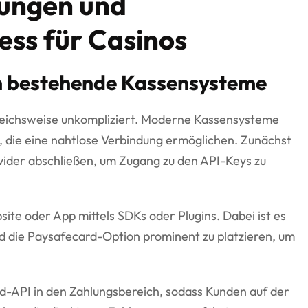
zungen und
ss für Casinos
in bestehende Kassensysteme
gleichsweise unkompliziert. Moderne Kassensysteme
), die eine nahtlose Verbindung ermöglichen. Zunächst
vider abschließen, um Zugang zu den API-Keys zu
site oder App mittels SDKs oder Plugins. Dabei ist es
und die Paysafecard-Option prominent zu platzieren, um
ard-API in den Zahlungsbereich, sodass Kunden auf der