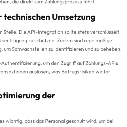
hen, die direkt zum Zahlungsprozess führt.
r technischen Umsetzung
Stelle. Die API-Integration sollte stets verschlüsselt
 Übertragung zu schützen. Zudem sind regelmäßige
, um Schwachstellen zu identifizieren und zu beheben.
Authentifizierung, um den Zugriff auf Zahlungs-APIs
ransaktionen auslösen, was Betrugsrisiken weiter
ptimierung der
es wichtig, dass das Personal geschult wird, um bei