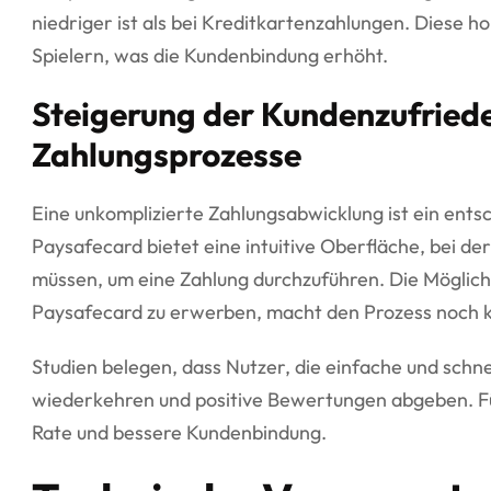
niedriger ist als bei Kreditkartenzahlungen. Diese h
Spielern, was die Kundenbindung erhöht.
Steigerung der Kundenzufriede
Zahlungsprozesse
Eine unkomplizierte Zahlungsabwicklung ist ein ents
Paysafecard bietet eine intuitive Oberfläche, bei de
müssen, um eine Zahlung durchzuführen. Die Möglichk
Paysafecard zu erwerben, macht den Prozess noch 
Studien belegen, dass Nutzer, die einfache und sc
wiederkehren und positive Bewertungen abgeben. Fü
Rate und bessere Kundenbindung.