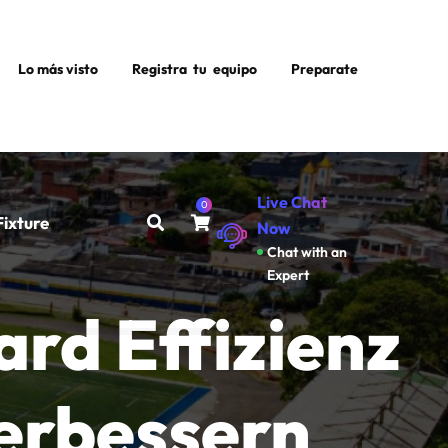
Lo más visto
Registra tu equipo
Preparate
Live Chat
0
Fixture
Now
Chat with an
Expert
rd Effizienz
erbessern