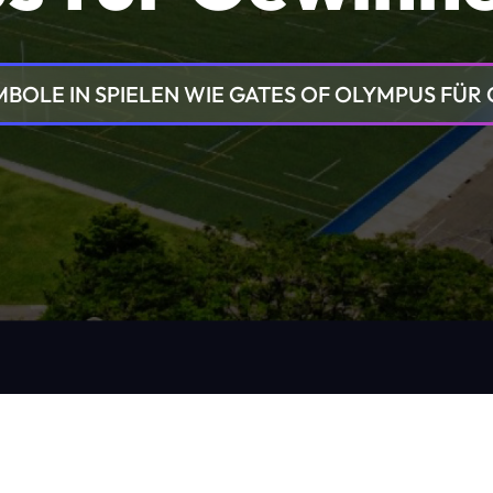
MBOLE IN SPIELEN WIE GATES OF OLYMPUS FÜ