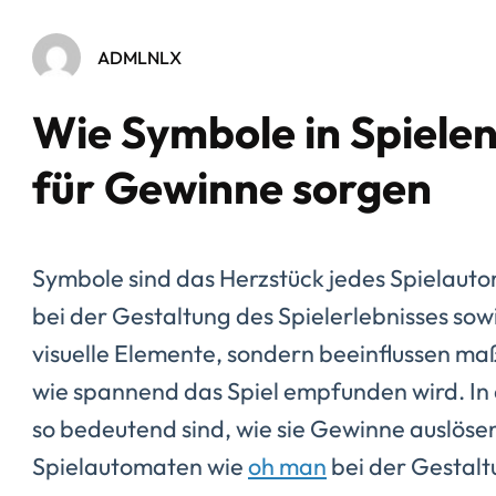
ADMLNLX
Wie Symbole in Spiele
für Gewinne sorgen
Symbole sind das Herzstück jedes Spielauto
bei der Gestaltung des Spielerlebnisses sowi
visuelle Elemente, sondern beeinflussen ma
wie spannend das Spiel empfunden wird. In 
so bedeutend sind, wie sie Gewinne auslös
Spielautomaten wie
oh man
bei der Gestalt