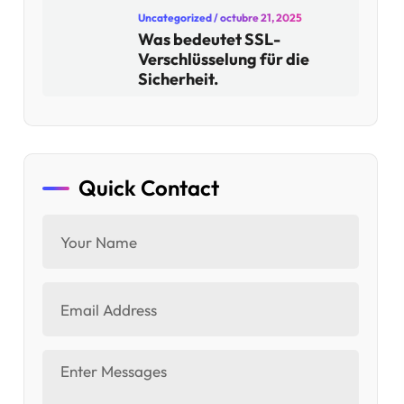
Uncategorized
/ octubre 21, 2025
Was bedeutet SSL-
Verschlüsselung für die
Sicherheit.
Quick Contact