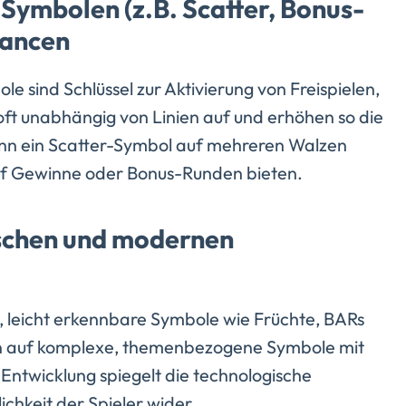
 Symbolen (z.B. Scatter, Bonus-
hancen
 sind Schlüssel zur Aktivierung von Freispielen,
oft unabhängig von Linien auf und erhöhen so die
ann ein Scatter-Symbol auf mehreren Walzen
uf Gewinne oder Bonus-Runden bieten.
ischen und modernen
 leicht erkennbare Symbole wie Früchte, BARs
en auf komplexe, themenbezogene Symbole mit
Entwicklung spiegelt die technologische
chkeit der Spieler wider.