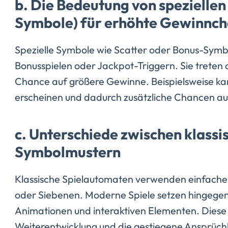
b. Die Bedeutung von speziellen
Symbole) für erhöhte Gewinnc
Spezielle Symbole wie Scatter oder Bonus-Symbole
Bonusspielen oder Jackpot-Triggern. Sie treten 
Chance auf größere Gewinne. Beispielsweise k
erscheinen und dadurch zusätzliche Chancen a
c. Unterschiede zwischen klass
Symbolmustern
Klassische Spielautomaten verwenden einfache,
oder Siebenen. Moderne Spiele setzen hingeg
Animationen und interaktiven Elementen. Diese 
Weiterentwicklung und die gestiegene Ansprüchli