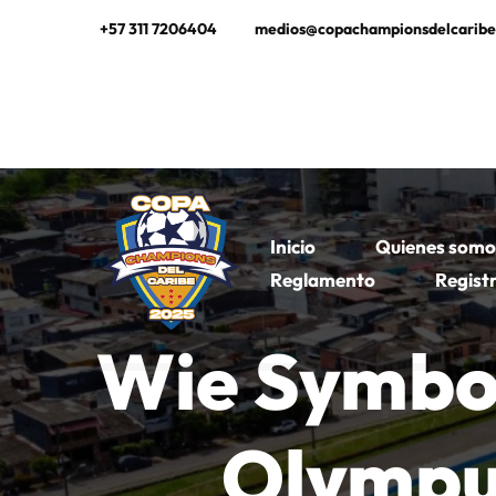
+57 311 7206404
medios@copachampionsdelcarib
Inicio
Quienes somo
Reglamento
Regist
Wie Symbol
Olympu