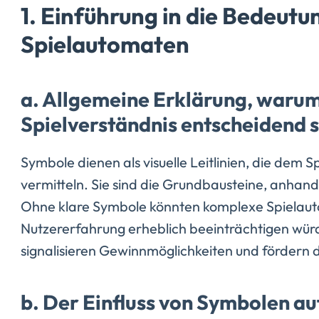
1. Einführung in die Bedeut
Spielautomaten
a. Allgemeine Erklärung, waru
Spielverständnis entscheidend 
Symbole dienen als visuelle Leitlinien, die dem
vermitteln. Sie sind die Grundbausteine, anhand 
Ohne klare Symbole könnten komplexe Spielauto
Nutzererfahrung erheblich beeinträchtigen würd
signalisieren Gewinnmöglichkeiten und fördern d
b. Der Einfluss von Symbolen a