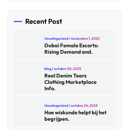
Recent Post
Uncategorized
/ noviembre 1, 2025
Dubai Female Escorts:
Rising Demand and.
blog
/ octubre 30, 2025
Real Denim Tears
Clothing Marketplace
Info.
Uncategorized
/ octubre 24, 2025
Hoe wiskunde helpt bij het
begrijpen.