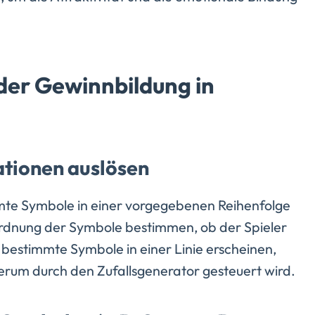
 der Gewinnbildung in
tionen auslösen
te Symbole in einer vorgegebenen Reihenfolge
rdnung der Symbole bestimmen, ob der Spieler
s bestimmte Symbole in einer Linie erscheinen,
derum durch den Zufallsgenerator gesteuert wird.