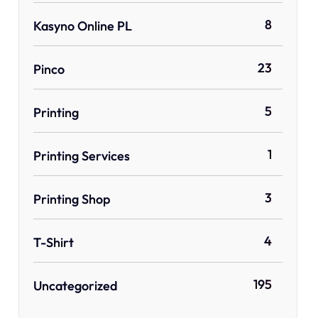
8
Kasyno Online PL
23
Pinco
5
Printing
1
Printing Services
3
Printing Shop
4
T-Shirt
195
Uncategorized