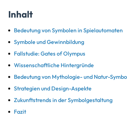
Inhalt
Bedeutung von Symbolen in Spielautomaten
Symbole und Gewinnbildung
Fallstudie: Gates of Olympus
Wissenschaftliche Hintergründe
Bedeutung von Mythologie- und Natur-Symbo
Strategien und Design-Aspekte
Zukunftstrends in der Symbolgestaltung
Fazit