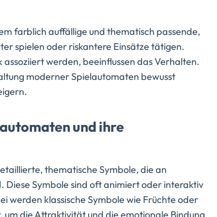
em farblich auffällige und thematisch passende,
ter spielen oder riskantere Einsätze tätigen.
 assoziiert werden, beeinflussen das Verhalten.
taltung moderner Spielautomaten bewusst
eigern.
lautomaten und ihre
taillierte, thematische Symbole, die an
. Diese Symbole sind oft animiert oder interaktiv
abei werden klassische Symbole wie Früchte oder
 um die Attraktivität und die emotionale Bindung